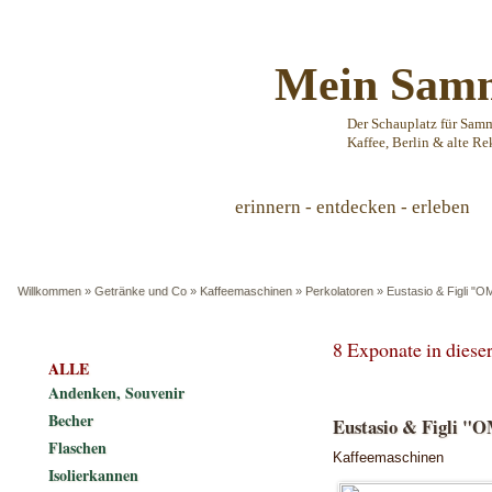
Mein Samm
Der Schauplatz für Sam
Kaffee, Berlin & alte Re
erinnern - entdecken - erleben
Willkommen
»
Getränke und Co
»
Kaffeemaschinen
»
Perkolatoren
»
Eustasio & Figli "
8 Exponate in dies
ALLE
Andenken, Souvenir
Becher
Eustasio & Figli "
Flaschen
Kaffeemaschinen
Isolierkannen