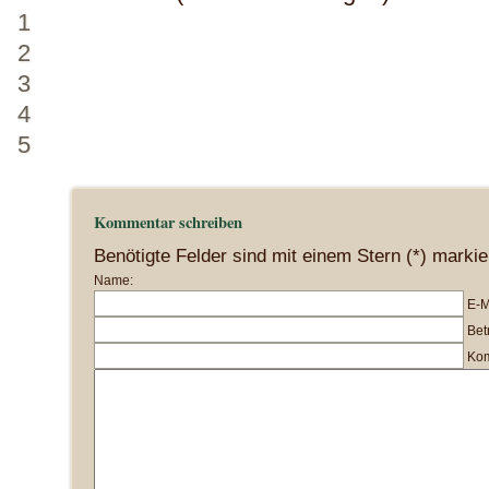
1
2
3
4
5
Kommentar schreiben
Benötigte Felder sind mit einem Stern (*) markie
Name:
E-M
Betr
Kom