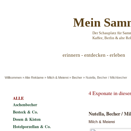
Mein Samm
Der Schauplatz für Sam
Kaffee, Berlin & alte Re
erinnern - entdecken - erleben
Willkommen
»
Alte Reklame
»
Milch & Meierei
»
Becher
»
Nutella, Becher / Milchbecher
4 Exponate in dies
ALLE
Aschenbecher
Besteck & Co.
Nutella, Becher / Mi
Dosen & Kisten
Milch & Meierei
Hotelporzellan & Co.