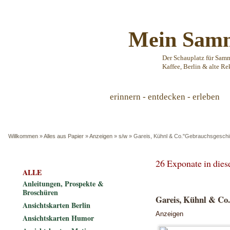
Mein Samm
Der Schauplatz für Sam
Kaffee, Berlin & alte Re
erinnern - entdecken - erleben
Willkommen
»
Alles aus Papier
»
Anzeigen
»
s/w
»
Gareis, Kühnl & Co."Gebrauchsgeschi
26 Exponate in die
ALLE
Anleitungen, Prospekte &
Broschüren
Gareis, Kühnl & Co
Ansichtskarten Berlin
Anzeigen
Ansichtskarten Humor