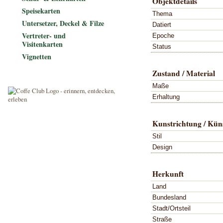
Objektdetails
Speisekarten
Thema
Untersetzer, Deckel & Filze
Datiert
Vertreter- und
Epoche
Visitenkarten
Status
Vignetten
Zustand / Material
Maße
Erhaltung
Kunstrichtung / Küns
Stil
Design
Herkunft
Land
Bundesland
Stadt/Ortsteil
Straße