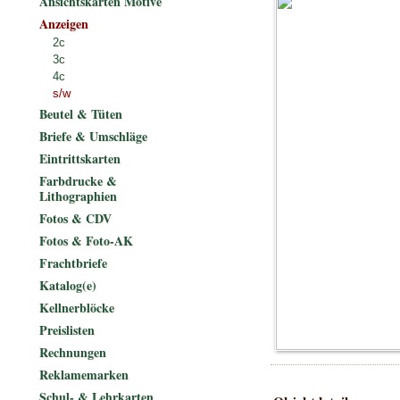
Ansichtskarten Motive
Anzeigen
2c
3c
4c
s/w
Beutel & Tüten
Briefe & Umschläge
Eintrittskarten
Farbdrucke &
Lithographien
Fotos & CDV
Fotos & Foto-AK
Frachtbriefe
Katalog(e)
Kellnerblöcke
Preislisten
Rechnungen
Reklamemarken
Schul- & Lehrkarten