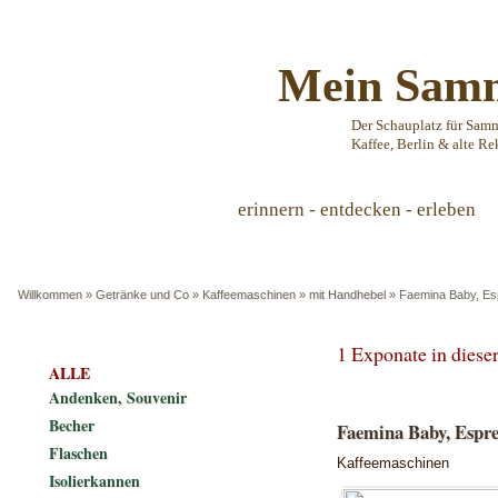
Mein Samm
Der Schauplatz für Sam
Kaffee, Berlin & alte Re
erinnern - entdecken - erleben
Willkommen
»
Getränke und Co
»
Kaffeemaschinen
»
mit Handhebel
»
Faemina Baby, E
1 Exponate in dies
ALLE
Andenken, Souvenir
Becher
Faemina Baby, Espr
Flaschen
Kaffeemaschinen
Isolierkannen