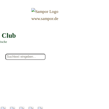
&
www.sampor.de
e Club
rische