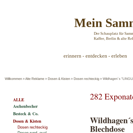
Mein Samm
Der Schauplatz für Sam
Kaffee, Berlin & alte Re
erinnern - entdecken - erleben
Willkommen
»
Alte Reklame
»
Dosen & Kisten
»
Dosen rechteckig
»
Wildhagen´s "LIN
282 Exponat
ALLE
Aschenbecher
Besteck & Co.
Wildhagen
Dosen & Kisten
Blechdose
Dosen rechteckig
Dosen rund, oval