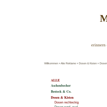
M
erinnern 
Willkommen
»
Alte Reklame
»
Dosen & Kisten
»
Dosen
ALLE
Aschenbecher
Besteck & Co.
Dosen & Kisten
Dosen rechteckig
Dosen rund, oval