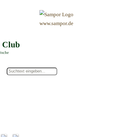
&
www.sampor.de
e Club
rische