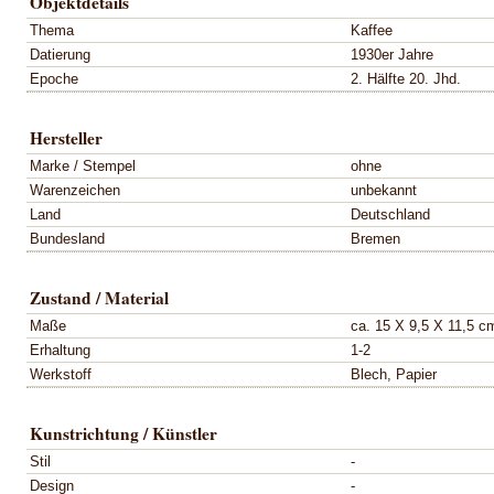
Objektdetails
Thema
Kaffee
Datierung
1930er Jahre
Epoche
2. Hälfte 20. Jhd.
Hersteller
Marke / Stempel
ohne
Warenzeichen
unbekannt
Land
Deutschland
Bundesland
Bremen
Zustand / Material
Maße
ca. 15 X 9,5 X 11,5 c
Erhaltung
1-2
Werkstoff
Blech, Papier
Kunstrichtung / Künstler
Stil
-
Design
-