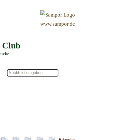
&
www.sampor.de
e Club
rische
Eduscho