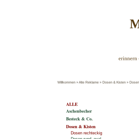
M
erinnern 
Willkommen
»
Alte Reklame
»
Dosen & Kisten
»
Dosen
ALLE
Aschenbecher
Besteck & Co.
Dosen & Kisten
Dosen rechteckig
Dosen rund, oval