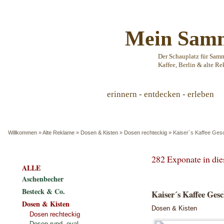
Mein Samm
Der Schauplatz für Sam
Kaffee, Berlin & alte Re
erinnern - entdecken - erleben
Willkommen
»
Alte Reklame
»
Dosen & Kisten
»
Dosen rechteckig
»
Kaiser´s Kaffee Gesc
282 Exponate in di
ALLE
Aschenbecher
Besteck & Co.
Kaiser´s Kaffee Gesc
Dosen & Kisten
Dosen & Kisten
Dosen rechteckig
Dosen rund, oval