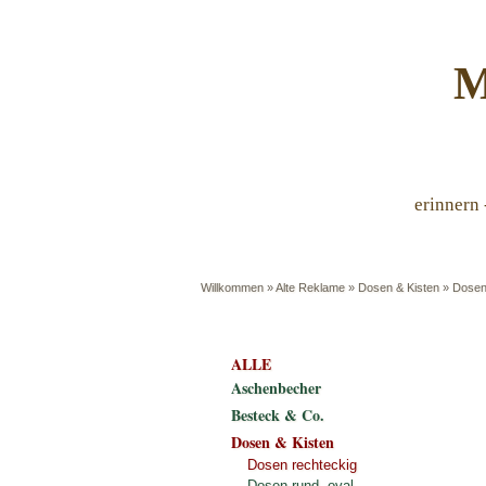
M
erinnern 
Willkommen
»
Alte Reklame
»
Dosen & Kisten
»
Dosen
ALLE
Aschenbecher
Besteck & Co.
Dosen & Kisten
Dosen rechteckig
Dosen rund, oval