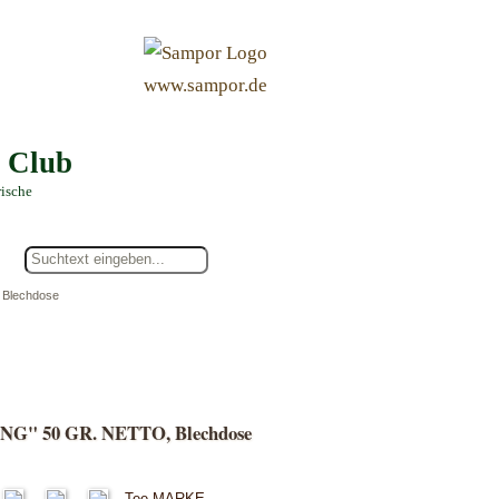
&
www.sampor.de
e Club
rische
Blechdose
" 50 GR. NETTO, Blechdose
Tee MARKE