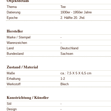
Objektdetails
Thema
Tee
Datierung
1930er - 1950er Jahre
Epoche
2. Hälfte 20. Jhd.
Hersteller
Marke / Stempel
-
Warenzeichen
-
Land
Deutschland
Bundesland
Sachsen
Zustand / Material
Maße
ca.: 7,5 X 5 X 6,5 cm
Erhaltung
1-2
Werkstoff
Blech
Kunstrichtung / Künstler
Stil
-
Design
-