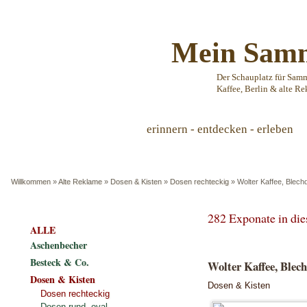
Mein Samm
Der Schauplatz für Sam
Kaffee, Berlin & alte Re
erinnern - entdecken - erleben
Willkommen
»
Alte Reklame
»
Dosen & Kisten
»
Dosen rechteckig
»
Wolter Kaffee, Blech
282 Exponate in di
ALLE
Aschenbecher
Besteck & Co.
Wolter Kaffee, Blech
Dosen & Kisten
Dosen & Kisten
Dosen rechteckig
Dosen rund, oval