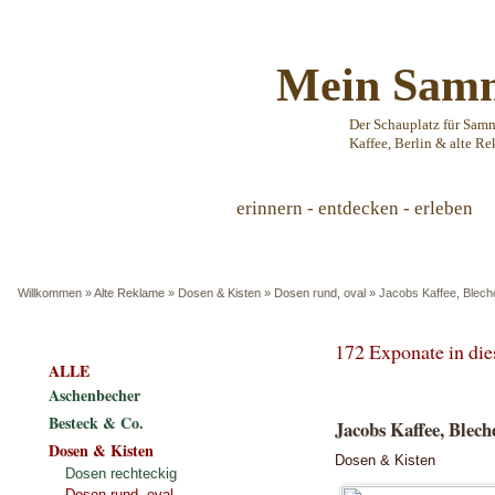
Mein Samm
Der Schauplatz für Sam
Kaffee, Berlin & alte Re
erinnern - entdecken - erleben
Willkommen
»
Alte Reklame
»
Dosen & Kisten
»
Dosen rund, oval
»
Jacobs Kaffee, Blec
172 Exponate in di
ALLE
Aschenbecher
Besteck & Co.
Jacobs Kaffee, Blech
Dosen & Kisten
Dosen & Kisten
Dosen rechteckig
Dosen rund, oval