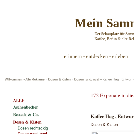
Mein Samm
Der Schauplatz für Sam
Kaffee, Berlin & alte Re
erinnern - entdecken - erleben
Willkommen
»
Alte Reklame
»
Dosen & Kisten
»
Dosen rund, oval
»
Kaffee Hag , Entwurf
172 Exponate in di
ALLE
Aschenbecher
Besteck & Co.
Kaffee Hag , Entwur
Dosen & Kisten
Dosen & Kisten
Dosen rechteckig
Dosen rund, oval