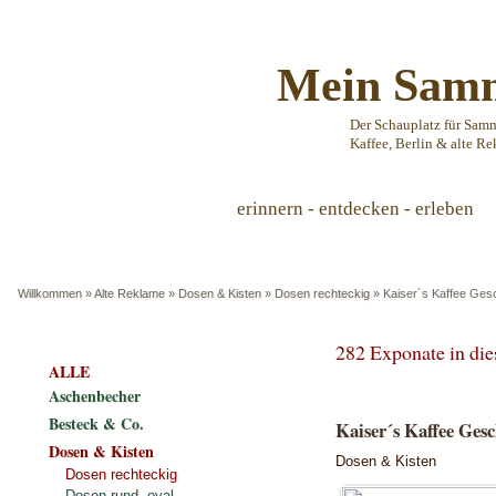
Mein Samm
Der Schauplatz für Sam
Kaffee, Berlin & alte Re
erinnern - entdecken - erleben
Willkommen
»
Alte Reklame
»
Dosen & Kisten
»
Dosen rechteckig
»
Kaiser´s Kaffee Ges
282 Exponate in di
ALLE
Aschenbecher
Besteck & Co.
Kaiser´s Kaffee Gesc
Dosen & Kisten
Dosen & Kisten
Dosen rechteckig
Dosen rund, oval