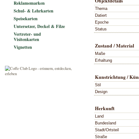
Objektdetails
Reklamemarken
Thema
Schul- & Lehrkarten
Datiert
Speisekarten
Epoche
Untersetzer, Deckel & Filze
Status
Vertreter- und
Visitenkarten
Zustand / Material
Vignetten
Maße
Erhaltung
Kunstrichtung / Küns
Stil
Design
Herkunft
Land
Bundesland
Stadt/Ortsteil
Straße