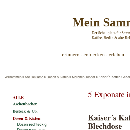
Mein Samm
Der Schauplatz für Sam
Kaffee, Berlin & alte Re
erinnern - entdecken - erleben
Willkommen
»
Alte Reklame
»
Dosen & Kisten
»
Märchen, Kinder
»
Kaiser´s Kaffee Gesch
5 Exponate 
ALLE
Aschenbecher
Besteck & Co.
Kaiser´s Ka
Dosen & Kisten
Blechdose
Dosen rechteckig
Dosen rund, oval