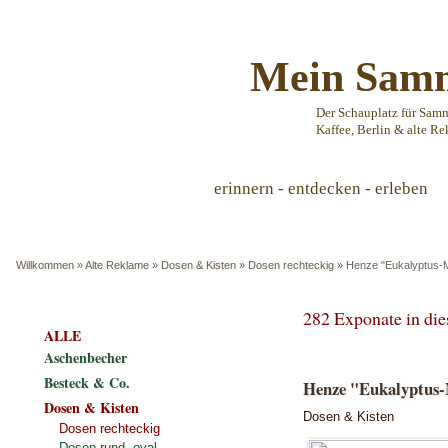
Mein Samm
Der Schauplatz für Sam
Kaffee, Berlin & alte Re
erinnern - entdecken - erleben
Willkommen
»
Alte Reklame
»
Dosen & Kisten
»
Dosen rechteckig
»
Henze "Eukalyptus-M
282 Exponate in di
ALLE
Aschenbecher
Besteck & Co.
Henze "Eukalyptus-
Dosen & Kisten
Dosen & Kisten
Dosen rechteckig
Dosen rund, oval