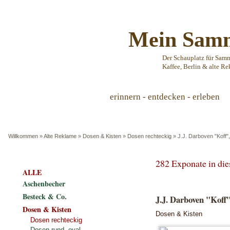
Mein Samm
Der Schauplatz für Sam
Kaffee, Berlin & alte Re
erinnern - entdecken - erleben
Willkommen
»
Alte Reklame
»
Dosen & Kisten
»
Dosen rechteckig
»
J.J. Darboven "Koff",
282 Exponate in di
ALLE
Aschenbecher
Besteck & Co.
J.J. Darboven "Koff"
Dosen & Kisten
Dosen & Kisten
Dosen rechteckig
Dosen rund, oval