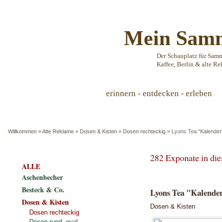
Mein Samm
Der Schauplatz für Sam
Kaffee, Berlin & alte Re
erinnern - entdecken - erleben
Willkommen
»
Alte Reklame
»
Dosen & Kisten
»
Dosen rechteckig
»
Lyons Tea "Kalender
282 Exponate in di
ALLE
Aschenbecher
Besteck & Co.
Lyons Tea "Kalender
Dosen & Kisten
Dosen & Kisten
Dosen rechteckig
Dosen rund, oval