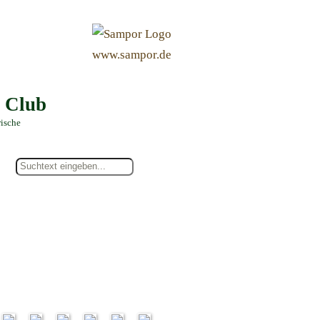
&
www.sampor.de
e Club
rische