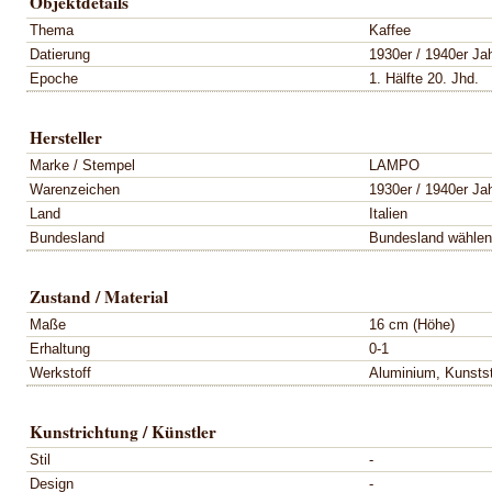
Objektdetails
Thema
Kaffee
Datierung
1930er / 1940er Ja
Epoche
1. Hälfte 20. Jhd.
Hersteller
Marke / Stempel
LAMPO
Warenzeichen
1930er / 1940er Ja
Land
Italien
Bundesland
Bundesland wählen
Zustand / Material
Maße
16 cm (Höhe)
Erhaltung
0-1
Werkstoff
Aluminium, Kunstst
Kunstrichtung / Künstler
Stil
-
Design
-