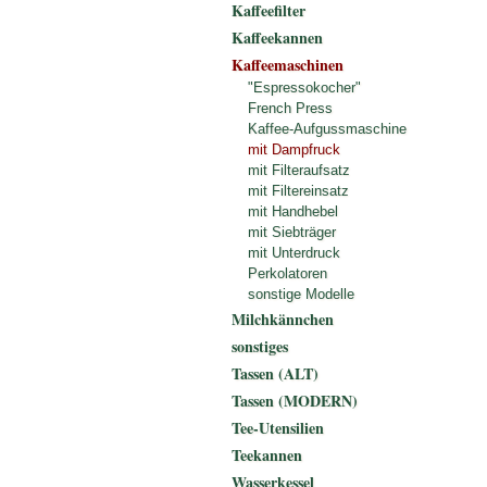
Kaffeefilter
Kaffeekannen
Kaffeemaschinen
"Espressokocher"
French Press
Kaffee-Aufgussmaschine
mit Dampfruck
mit Filteraufsatz
mit Filtereinsatz
mit Handhebel
mit Siebträger
mit Unterdruck
Perkolatoren
sonstige Modelle
Milchkännchen
sonstiges
Tassen (ALT)
Tassen (MODERN)
Tee-Utensilien
Teekannen
Wasserkessel