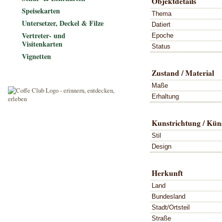
Objektdetails
Speisekarten
Thema
Untersetzer, Deckel & Filze
Datiert
Vertreter- und
Epoche
Visitenkarten
Status
Vignetten
Zustand / Material
Maße
Erhaltung
Kunstrichtung / Küns
Stil
Design
Herkunft
Land
Bundesland
Stadt/Ortsteil
Straße