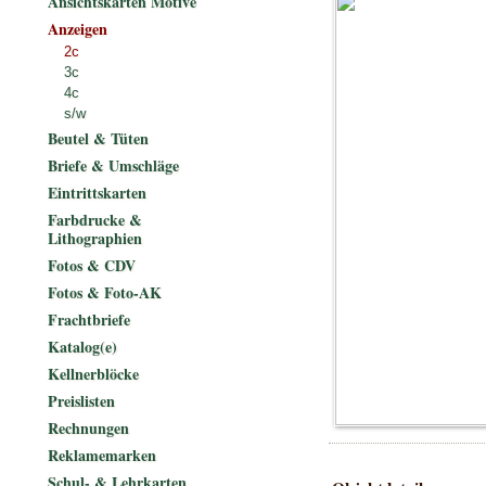
Ansichtskarten Motive
Anzeigen
2c
3c
4c
s/w
Beutel & Tüten
Briefe & Umschläge
Eintrittskarten
Farbdrucke &
Lithographien
Fotos & CDV
Fotos & Foto-AK
Frachtbriefe
Katalog(e)
Kellnerblöcke
Preislisten
Rechnungen
Reklamemarken
Schul- & Lehrkarten