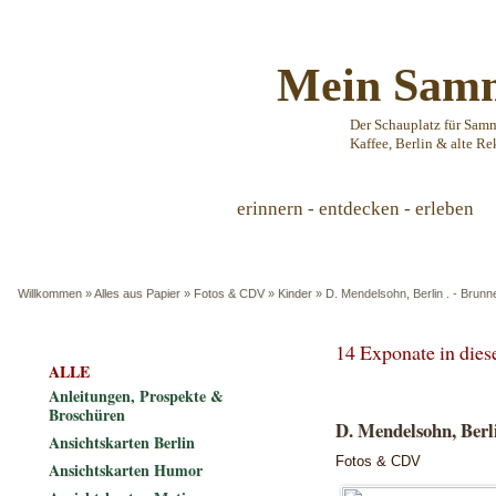
Mein Samm
Der Schauplatz für Sam
Kaffee, Berlin & alte Re
erinnern - entdecken - erleben
Willkommen
»
Alles aus Papier
»
Fotos & CDV
»
Kinder
»
D. Mendelsohn, Berlin . - Brun
14 Exponate in die
ALLE
Anleitungen, Prospekte &
Broschüren
D. Mendelsohn, Berli
Ansichtskarten Berlin
Fotos & CDV
Ansichtskarten Humor