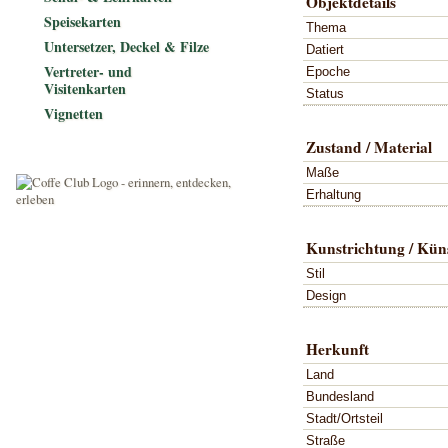
Objektdetails
Speisekarten
Thema
Untersetzer, Deckel & Filze
Datiert
Vertreter- und
Epoche
Visitenkarten
Status
Vignetten
Zustand / Material
Maße
Erhaltung
Kunstrichtung / Küns
Stil
Design
Herkunft
Land
Bundesland
Stadt/Ortsteil
Straße