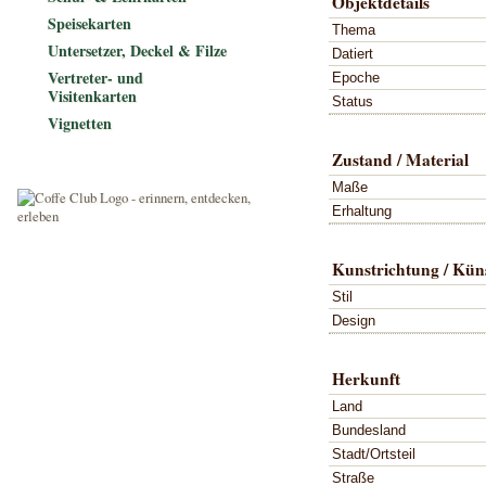
Objektdetails
Speisekarten
Thema
Untersetzer, Deckel & Filze
Datiert
Vertreter- und
Epoche
Visitenkarten
Status
Vignetten
Zustand / Material
Maße
Erhaltung
Kunstrichtung / Küns
Stil
Design
Herkunft
Land
Bundesland
Stadt/Ortsteil
Straße