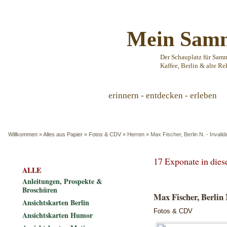
Mein Samm
Der Schauplatz für Sam
Kaffee, Berlin & alte Re
erinnern - entdecken - erleben
Willkommen
»
Alles aus Papier
»
Fotos & CDV
»
Herren
»
Max Fischer, Berlin N. - Invalid
17 Exponate in die
ALLE
Anleitungen, Prospekte &
Broschüren
Max Fischer, Berlin N
Ansichtskarten Berlin
Fotos & CDV
Ansichtskarten Humor