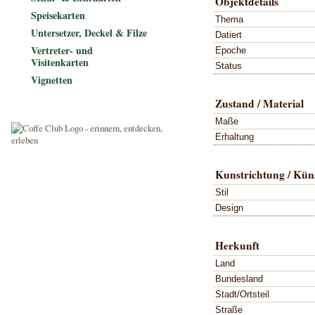
Objektdetails
Speisekarten
Thema
Untersetzer, Deckel & Filze
Datiert
Vertreter- und
Epoche
Visitenkarten
Status
Vignetten
Zustand / Material
Maße
Erhaltung
Kunstrichtung / Küns
Stil
Design
Herkunft
Land
Bundesland
Stadt/Ortsteil
Straße