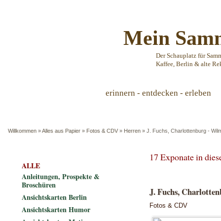
Mein Samm
Der Schauplatz für Sam
Kaffee, Berlin & alte Re
erinnern - entdecken - erleben
Willkommen
»
Alles aus Papier
»
Fotos & CDV
»
Herren
»
J. Fuchs, Charlottenburg - Wilm
17 Exponate in die
ALLE
Anleitungen, Prospekte &
Broschüren
J. Fuchs, Charlotten
Ansichtskarten Berlin
Fotos & CDV
Ansichtskarten Humor