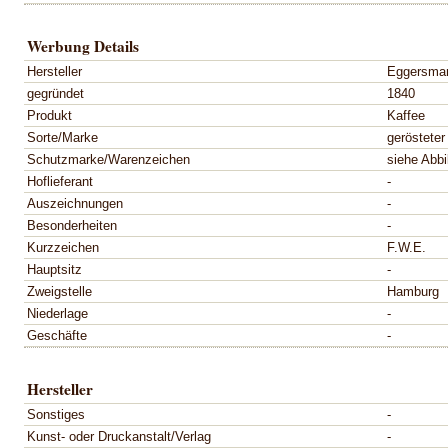
Werbung Details
Hersteller
Eggersman
gegründet
1840
Produkt
Kaffee
Sorte/Marke
gerösteter
Schutzmarke/Warenzeichen
siehe Abbi
Hoflieferant
-
Auszeichnungen
-
Besonderheiten
-
Kurzzeichen
F.W.E.
Hauptsitz
-
Zweigstelle
Hamburg
Niederlage
-
Geschäfte
-
Hersteller
Sonstiges
-
Kunst- oder Druckanstalt/Verlag
-