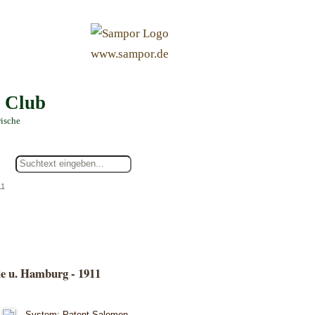
&
www.sampor.de
e Club
rische
11
e u. Hamburg - 1911
System: Patent Salomon