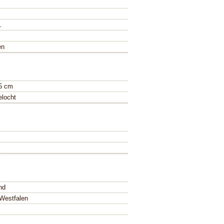
1
en
,5 cm
elocht
nd
-Westfalen