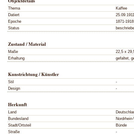
Objektdetails
Thema
Kaffee
Datiert
25.09.191
Epoche
1871-1918
Status
beschrieb
Zustand / Material
Maße
22,5 x 29
Erhaltung
gefaltet, g
Kunstrichtung / Künstler
Stil
-
Design
-
Herkunft
Land
Deutschla
Bundesland
Nordrhein
Stadt/Ortsteil
Bünde
Straße
-