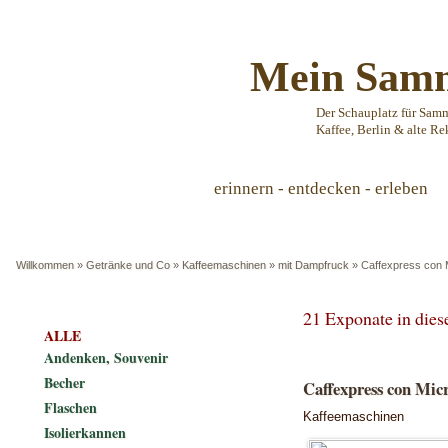
Mein Samm
Der Schauplatz für Sam
Kaffee, Berlin & alte Re
erinnern - entdecken - erleben
Willkommen
»
Getränke und Co
»
Kaffeemaschinen
»
mit Dampfruck
»
Caffexpress con 
21 Exponate in die
ALLE
Andenken, Souvenir
Becher
Caffexpress con Mic
Flaschen
Kaffeemaschinen
Isolierkannen