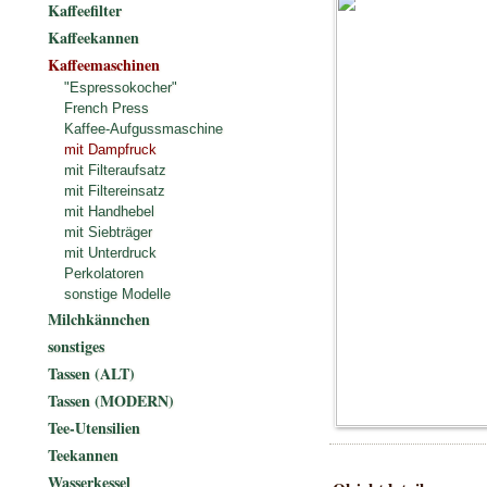
Kaffeefilter
Kaffeekannen
Kaffeemaschinen
"Espressokocher"
French Press
Kaffee-Aufgussmaschine
mit Dampfruck
mit Filteraufsatz
mit Filtereinsatz
mit Handhebel
mit Siebträger
mit Unterdruck
Perkolatoren
sonstige Modelle
Milchkännchen
sonstiges
Tassen (ALT)
Tassen (MODERN)
Tee-Utensilien
Teekannen
Wasserkessel