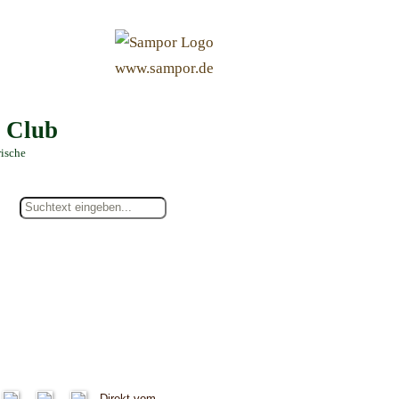
&
www.sampor.de
e Club
rische
Direkt vom