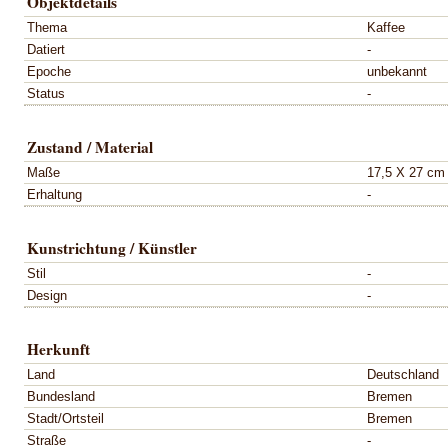
Objektdetails
Thema
Kaffee
Datiert
-
Epoche
unbekannt
Status
-
Zustand / Material
Maße
17,5 X 27 cm
Erhaltung
-
Kunstrichtung / Künstler
Stil
-
Design
-
Herkunft
Land
Deutschland
Bundesland
Bremen
Stadt/Ortsteil
Bremen
Straße
-