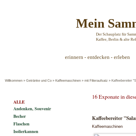
Mein Samm
Der Schauplatz für Sam
Kaffee, Berlin & alte Re
erinnern - entdecken - erleben
Willkommen
»
Getränke und Co
»
Kaffeemaschinen
»
mit Filteraufsatz
»
Kaffeebereiter "
16 Exponate in die
ALLE
Andenken, Souvenir
Becher
Kaffeebereiter "Sal
Flaschen
Kaffeemaschinen
Isolierkannen