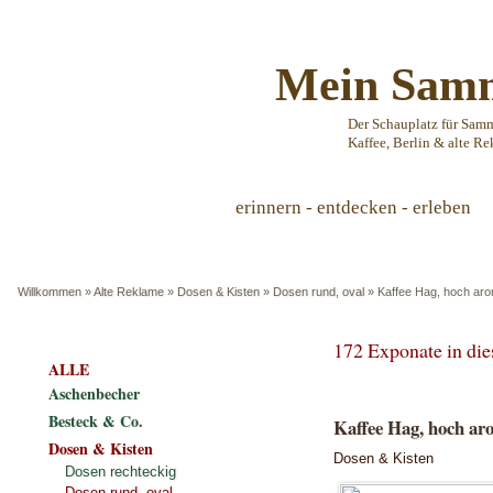
Mein Samm
Der Schauplatz für Sam
Kaffee, Berlin & alte Re
erinnern - entdecken - erleben
Willkommen
»
Alte Reklame
»
Dosen & Kisten
»
Dosen rund, oval
»
Kaffee Hag, hoch arom
172 Exponate in di
ALLE
Aschenbecher
Besteck & Co.
Kaffee Hag, hoch aro
Dosen & Kisten
Dosen & Kisten
Dosen rechteckig
Dosen rund, oval