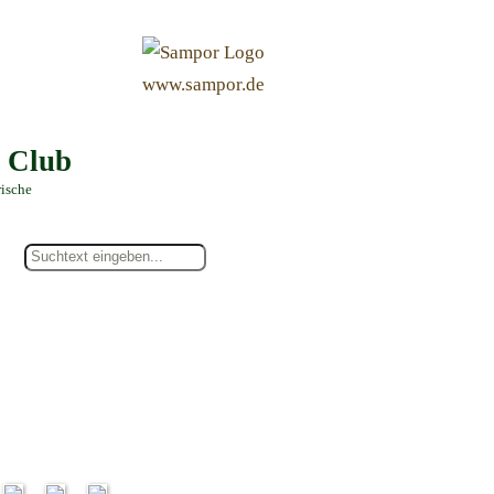
&
www.sampor.de
e Club
rische