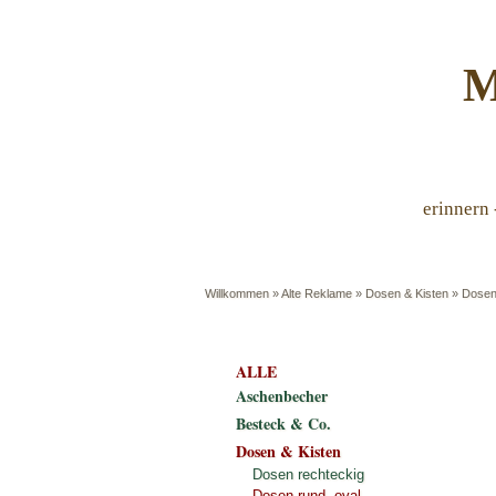
M
erinnern 
Willkommen
»
Alte Reklame
»
Dosen & Kisten
»
Dosen
ALLE
Aschenbecher
Besteck & Co.
Dosen & Kisten
Dosen rechteckig
Dosen rund, oval