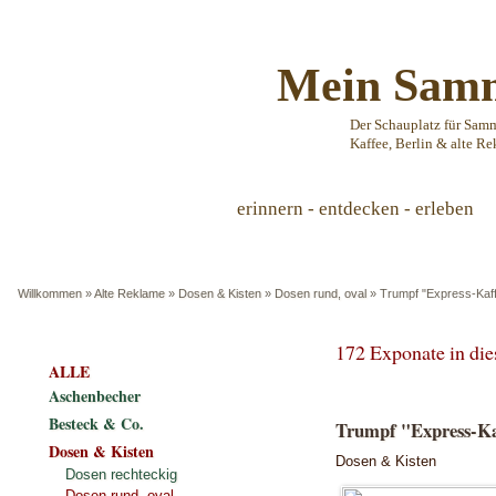
Mein Samm
Der Schauplatz für Sam
Kaffee, Berlin & alte Re
erinnern - entdecken - erleben
Willkommen
»
Alte Reklame
»
Dosen & Kisten
»
Dosen rund, oval
»
Trumpf "Express-Kaf
172 Exponate in di
ALLE
Aschenbecher
Besteck & Co.
Trumpf "Express-Ka
Dosen & Kisten
Dosen & Kisten
Dosen rechteckig
Dosen rund, oval