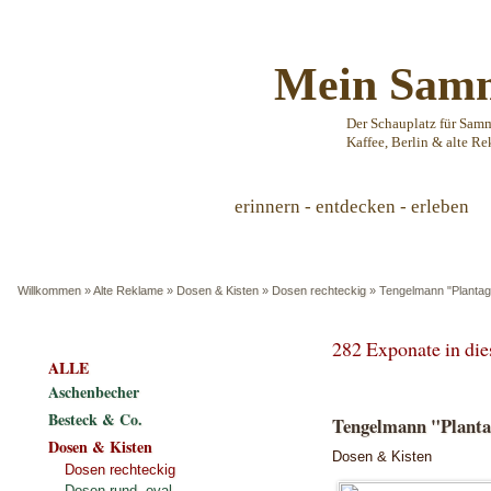
Mein Samm
Der Schauplatz für Sam
Kaffee, Berlin & alte Re
erinnern - entdecken - erleben
Willkommen
»
Alte Reklame
»
Dosen & Kisten
»
Dosen rechteckig
»
Tengelmann "Plantag
282 Exponate in di
ALLE
Aschenbecher
Besteck & Co.
Tengelmann "Planta
Dosen & Kisten
Dosen & Kisten
Dosen rechteckig
Dosen rund, oval