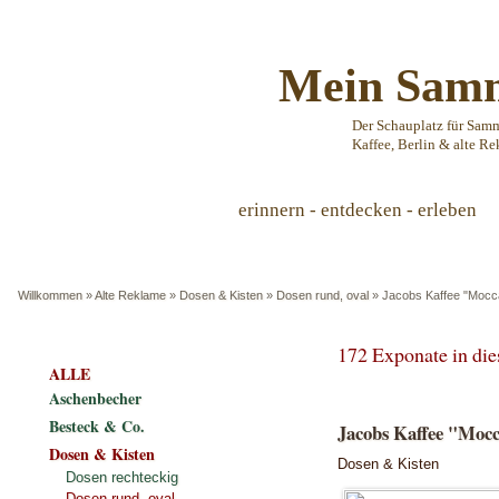
Mein Samm
Der Schauplatz für Sam
Kaffee, Berlin & alte Re
erinnern - entdecken - erleben
Willkommen
»
Alte Reklame
»
Dosen & Kisten
»
Dosen rund, oval
»
Jacobs Kaffee "Mocca 
172 Exponate in di
ALLE
Aschenbecher
Besteck & Co.
Jacobs Kaffee "Mocca
Dosen & Kisten
Dosen & Kisten
Dosen rechteckig
Dosen rund, oval