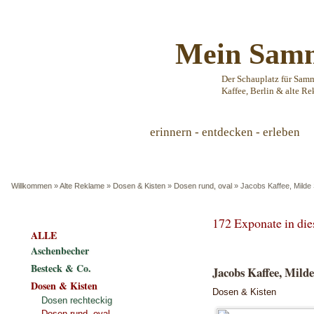
Mein Samm
Der Schauplatz für Sam
Kaffee, Berlin & alte Re
erinnern - entdecken - erleben
Willkommen
»
Alte Reklame
»
Dosen & Kisten
»
Dosen rund, oval
»
Jacobs Kaffee, Milde
172 Exponate in di
ALLE
Aschenbecher
Besteck & Co.
Jacobs Kaffee, Mild
Dosen & Kisten
Dosen & Kisten
Dosen rechteckig
Dosen rund, oval