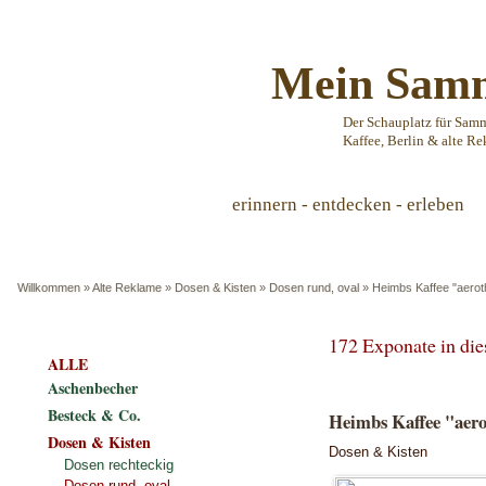
Mein Samm
Der Schauplatz für Sam
Kaffee, Berlin & alte Re
erinnern - entdecken - erleben
Willkommen
»
Alte Reklame
»
Dosen & Kisten
»
Dosen rund, oval
»
Heimbs Kaffee "aerot
172 Exponate in di
ALLE
Aschenbecher
Besteck & Co.
Heimbs Kaffee "aero
Dosen & Kisten
Dosen & Kisten
Dosen rechteckig
Dosen rund, oval