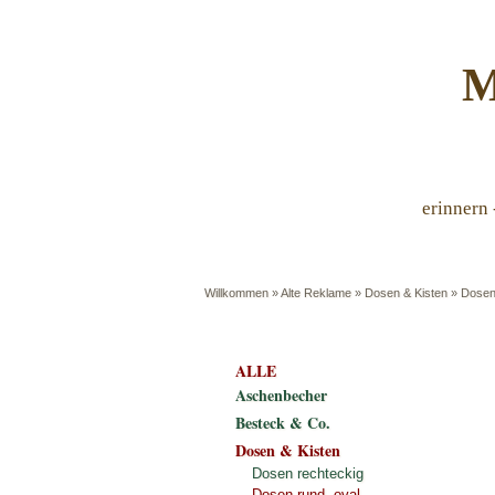
M
erinnern 
Willkommen
»
Alte Reklame
»
Dosen & Kisten
»
Dosen
ALLE
Aschenbecher
Besteck & Co.
Dosen & Kisten
Dosen rechteckig
Dosen rund, oval