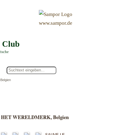
&
www.sampor.de
e Club
rische
Belgien
- HET WERELDMERK, Belgien
SAUVE LE