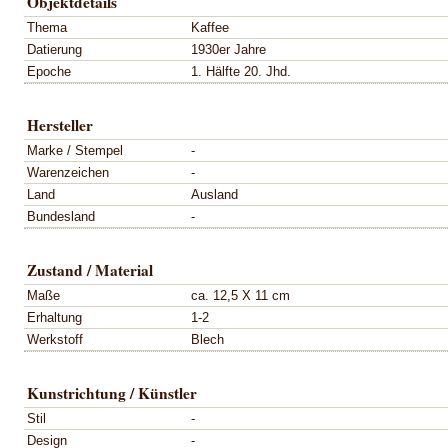
Objektdetails
Thema
Kaffee
Datierung
1930er Jahre
Epoche
1. Hälfte 20. Jhd.
Hersteller
Marke / Stempel
-
Warenzeichen
-
Land
Ausland
Bundesland
-
Zustand / Material
Maße
ca. 12,5 X 11 cm
Erhaltung
1-2
Werkstoff
Blech
Kunstrichtung / Künstler
Stil
-
Design
-