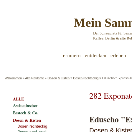
Mein Samm
Der Schauplatz für Sam
Kaffee, Berlin & alte Re
erinnern - entdecken - erleben
Willkommen
»
Alte Reklame
»
Dosen & Kisten
»
Dosen rechteckig
»
Eduscho "Express-K
282 Exponat
ALLE
Aschenbecher
Besteck & Co.
Eduscho "Ex
Dosen & Kisten
Dosen rechteckig
Dosen & Kiste
Dosen rund, oval