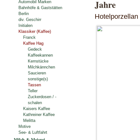
Jahre
Automobil Marken
Bahnhöfe & Gaststätten
Berlin
Hotelporzellan
div. Geschirr
Initialen
Klassiker (Kaffee)
Franck
Kaffee Hag
Gedeck
Kaffeekannen
Kernstücke
Milchkännchen
Saucieren
sonstige(s)
Tassen
Teller
Zuckerdosen / -
schalen
Kaisers Kaffee
Kathreiner Kaffee
Melitta
Motive
See- & Luftfahrt
Milch & Meierei