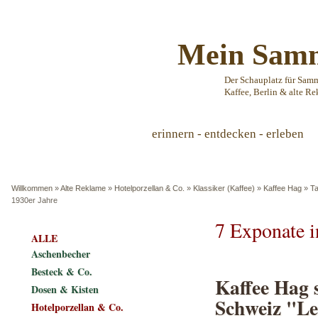
Mein Samm
Der Schauplatz für Sam
Kaffee, Berlin & alte Re
erinnern - entdecken - erleben
Willkommen
»
Alte Reklame
»
Hotelporzellan & Co.
»
Klassiker (Kaffee)
»
Kaffee Hag
»
T
1930er Jahre
7 Exponate 
ALLE
Aschenbecher
Besteck & Co.
Kaffee Hag 
Dosen & Kisten
Schweiz "Le
Hotelporzellan & Co.