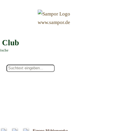
&
www.sampor.de
e Club
rische
Eigene Mühlenwerke.