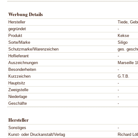
Werbung Details
Hersteller
Tiede, Gebr
gegründet
-
Produkt
Kekse
Sorte/Marke
Siligo
Schutzmarke/Warenzeichen
ges. geschü
Hoflieferant
-
Auszeichnungen
Marseille 1
Besonderheiten
-
Kurzzeichen
G.T.B.
Hauptsitz
-
Zweigstelle
-
Niederlage
-
Geschäfte
-
Hersteller
Sonstiges
-
Kunst- oder Druckanstalt/Verlag
Richard Lö