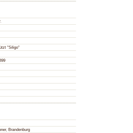
.
tzt "Siligo"
899
bner, Brandenburg