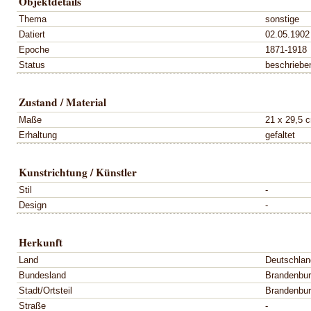
Objektdetails
Thema
sonstige
Datiert
02.05.1902
Epoche
1871-1918
Status
beschriebe
Zustand / Material
Maße
21 x 29,5 
Erhaltung
gefaltet
Kunstrichtung / Künstler
Stil
-
Design
-
Herkunft
Land
Deutschlan
Bundesland
Brandenbu
Stadt/Ortsteil
Brandenbur
Straße
-