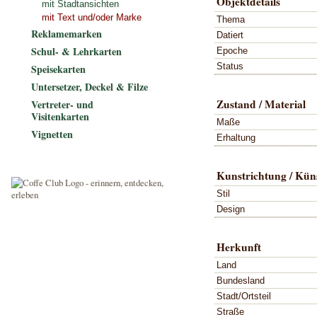
Objektdetails
mit Stadtansichten
mit Text und/oder Marke
Thema
Reklamemarken
Datiert
Schul- & Lehrkarten
Epoche
Status
Speisekarten
Untersetzer, Deckel & Filze
Zustand / Material
Vertreter- und
Visitenkarten
Maße
Vignetten
Erhaltung
Kunstrichtung / Küns
Stil
Design
Herkunft
Land
Bundesland
Stadt/Ortsteil
Straße