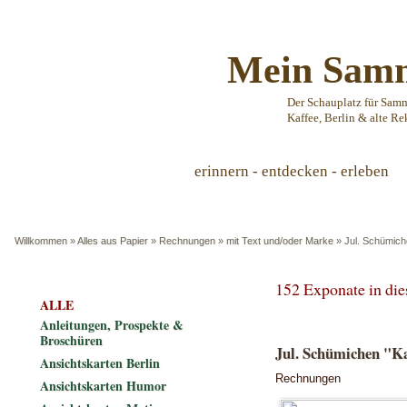
Mein Samm
Der Schauplatz für Sam
Kaffee, Berlin & alte Re
erinnern - entdecken - erleben
Willkommen
»
Alles aus Papier
»
Rechnungen
»
mit Text und/oder Marke
»
Jul. Schümich
152 Exponate in di
ALLE
Anleitungen, Prospekte &
Broschüren
Jul. Schümichen "Ka
Ansichtskarten Berlin
Rechnungen
Ansichtskarten Humor