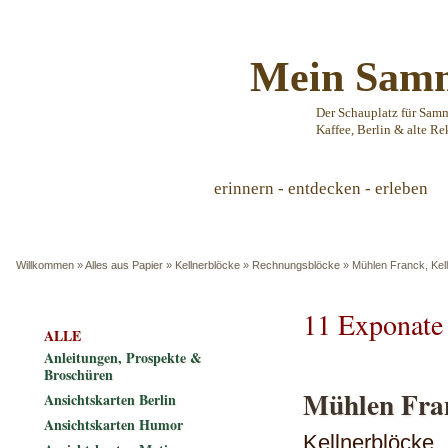
Mein Samm
Der Schauplatz für Sam
Kaffee, Berlin & alte Re
erinnern - entdecken - erleben
Willkommen
»
Alles aus Papier
»
Kellnerblöcke
»
Rechnungsblöcke
»
Mühlen Franck, Kel
11 Exponate
ALLE
Anleitungen, Prospekte &
Broschüren
Mühlen Fran
Ansichtskarten Berlin
Ansichtskarten Humor
Kellnerblöcke