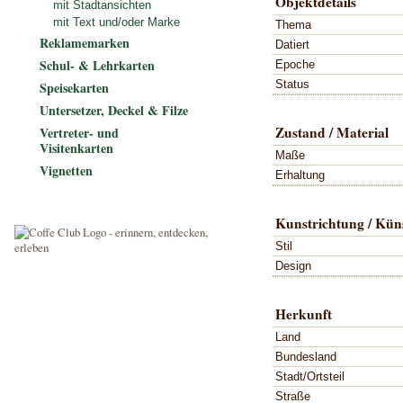
Objektdetails
mit Stadtansichten
mit Text und/oder Marke
Thema
Reklamemarken
Datiert
Schul- & Lehrkarten
Epoche
Status
Speisekarten
Untersetzer, Deckel & Filze
Zustand / Material
Vertreter- und
Visitenkarten
Maße
Vignetten
Erhaltung
Kunstrichtung / Küns
Stil
Design
Herkunft
Land
Bundesland
Stadt/Ortsteil
Straße