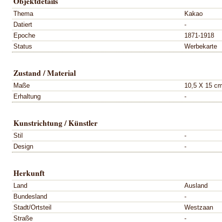
Objektdetails
Thema
Kakao
Datiert
-
Epoche
1871-1918
Status
Werbekarte
Zustand / Material
Maße
10,5 X 15 c
Erhaltung
-
Kunstrichtung / Künstler
Stil
-
Design
-
Herkunft
Land
Ausland
Bundesland
-
Stadt/Ortsteil
Westzaan
Straße
-