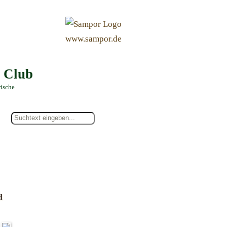
&
www.sampor.de
e Club
rische
d