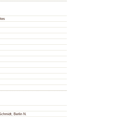
tes
chmidt, Berlin N.