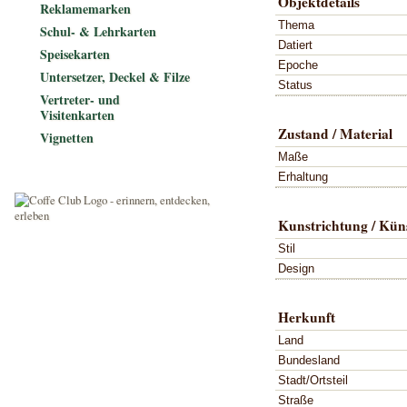
Objektdetails
Reklamemarken
Thema
Schul- & Lehrkarten
Datiert
Speisekarten
Epoche
Untersetzer, Deckel & Filze
Status
Vertreter- und
Visitenkarten
Zustand / Material
Vignetten
Maße
Erhaltung
Kunstrichtung / Küns
Stil
Design
Herkunft
Land
Bundesland
Stadt/Ortsteil
Straße