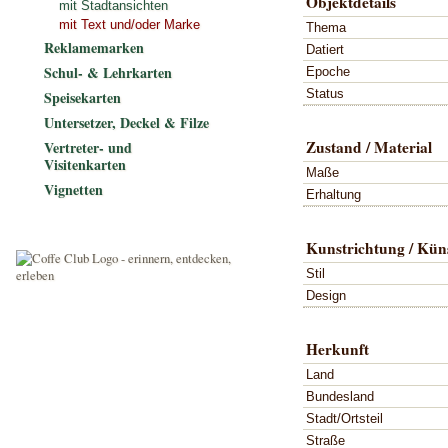
Objektdetails
mit Stadtansichten
mit Text und/oder Marke
Thema
Reklamemarken
Datiert
Schul- & Lehrkarten
Epoche
Status
Speisekarten
Untersetzer, Deckel & Filze
Zustand / Material
Vertreter- und
Visitenkarten
Maße
Vignetten
Erhaltung
Kunstrichtung / Küns
Stil
Design
Herkunft
Land
Bundesland
Stadt/Ortsteil
Straße