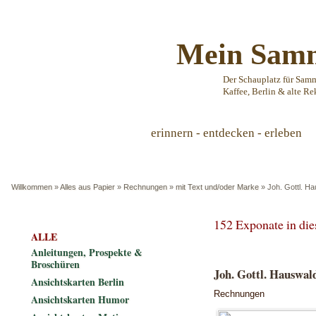
Mein Samm
Der Schauplatz für Sam
Kaffee, Berlin & alte Re
erinnern - entdecken - erleben
Willkommen
»
Alles aus Papier
»
Rechnungen
»
mit Text und/oder Marke
»
Joh. Gottl. H
152 Exponate in di
ALLE
Anleitungen, Prospekte &
Broschüren
Joh. Gottl. Hauswal
Ansichtskarten Berlin
Rechnungen
Ansichtskarten Humor