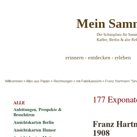
Mein Samm
Der Schauplatz für Sam
Kaffee, Berlin & alte Re
erinnern - entdecken - erleben
Willkommen
»
Alles aus Papier
»
Rechnungen
»
mit Fabrikansicht
»
Franz Hartmann "Sina
177 Exponat
ALLE
Anleitungen, Prospekte &
Broschüren
Franz Hartm
Ansichtskarten Berlin
1908
Ansichtskarten Humor