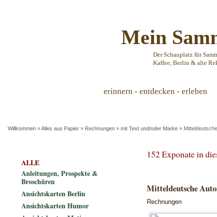
Mein Samm
Der Schauplatz für Sam
Kaffee, Berlin & alte Re
erinnern - entdecken - erleben
Willkommen
»
Alles aus Papier
»
Rechnungen
»
mit Text und/oder Marke
»
Mitteldeutsche
152 Exponate in di
ALLE
Anleitungen, Prospekte &
Broschüren
Mitteldeutsche Autom
Ansichtskarten Berlin
Rechnungen
Ansichtskarten Humor