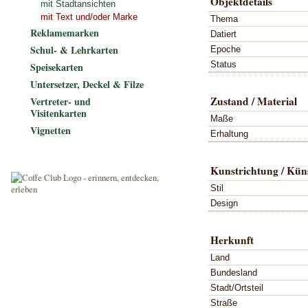
Objektdetails
mit Stadtansichten
mit Text und/oder Marke
Thema
Reklamemarken
Datiert
Schul- & Lehrkarten
Epoche
Status
Speisekarten
Untersetzer, Deckel & Filze
Zustand / Material
Vertreter- und
Visitenkarten
Maße
Vignetten
Erhaltung
Kunstrichtung / Küns
Stil
Design
Herkunft
Land
Bundesland
Stadt/Ortsteil
Straße