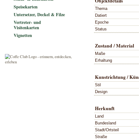
Objektdetails
Speisekarten
Thema
Untersetzer, Deckel & Filze
Datiert
Vertreter- und
Epoche
Visitenkarten
Status
Vignetten
Zustand / Material
Maße
Erhaltung
Kunstrichtung / Küns
Stil
Design
Herkunft
Land
Bundesland
Stadt/Ortsteil
Straße