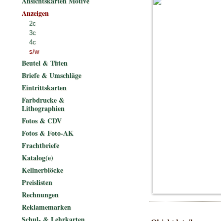
Ansichtskarten Motive
Anzeigen
2c
3c
4c
s/w
Beutel & Tüten
Briefe & Umschläge
Eintrittskarten
Farbdrucke &
Lithographien
Fotos & CDV
Fotos & Foto-AK
Frachtbriefe
Katalog(e)
Kellnerblöcke
Preislisten
Rechnungen
Reklamemarken
Schul- & Lehrkarten