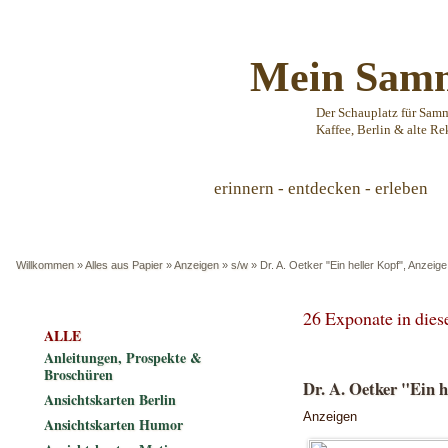
Mein Samm
Der Schauplatz für Sam
Kaffee, Berlin & alte Re
erinnern - entdecken - erleben
Willkommen
»
Alles aus Papier
»
Anzeigen
»
s/w
»
Dr. A. Oetker "Ein heller Kopf", Anzeig
26 Exponate in die
ALLE
Anleitungen, Prospekte &
Broschüren
Dr. A. Oetker "Ein h
Ansichtskarten Berlin
Anzeigen
Ansichtskarten Humor