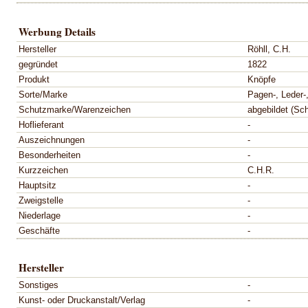
Werbung Details
Hersteller
Röhll, C.H.
gegründet
1822
Produkt
Knöpfe
Sorte/Marke
Pagen-, Leder-
Schutzmarke/Warenzeichen
abgebildet (Sc
Hoflieferant
-
Auszeichnungen
-
Besonderheiten
-
Kurzzeichen
C.H.R.
Hauptsitz
-
Zweigstelle
-
Niederlage
-
Geschäfte
-
Hersteller
Sonstiges
-
Kunst- oder Druckanstalt/Verlag
-