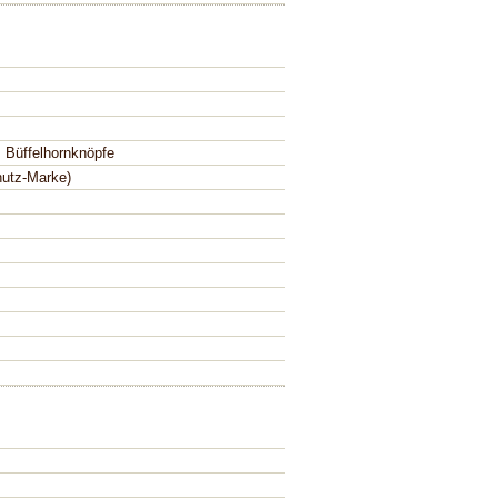
, Büffelhornknöpfe
hutz-Marke)