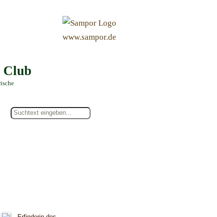
&
www.sampor.de
e Club
rische
Erfinderin des